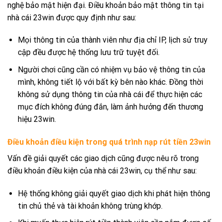
nghệ bảo mật hiện đại. Điều khoản bảo mật thông tin tại
nhà cái 23win được quy định như sau:
Mọi thông tin của thành viên như địa chỉ IP, lịch sử truy
cập đều được hệ thống lưu trữ tuyệt đối.
Người chơi cũng cần có nhiệm vụ bảo vệ thông tin của
mình, không tiết lộ với bất kỳ bên nào khác. Đồng thời
không sử dụng thông tin của nhà cái để thực hiện các
mục đích không đúng đắn, làm ảnh hưởng đến thương
hiệu 23win.
Điều khoản điều kiện trong quá trình nạp rút tiền 23win
Vấn đề giải quyết các giao dịch cũng được nêu rõ trong
điều khoản điều kiện của nhà cái 23win, cụ thể như sau:
Hệ thống không giải quyết giao dịch khi phát hiện thông
tin chủ thẻ và tài khoản không trùng khớp.