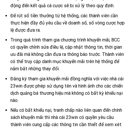
động đến kết quả cá cược sẽ bị xử lý theo quy định.
Để rút số tiền thưởng từ hệ thống, các thành viên cần
thực hiện đầy đủ yêu cầu về doanh số, số vòng cược hợp
lệ được đưa ra.
Trong quá trình tham gia chương trình khuyến mãi, 8CC
có quyền chỉnh sửa điều lệ, cập nhật thông tin, thời gian
ưu đãi mà không cần đưa ra thông báo trước. Thành viên
có thể truy cập danh mục khuyến mãi trên hệ thống để
nắm bắt những thay đổi.
Đăng ký tham gia khuyến mãi đồng nghĩa với việc nhà cái
23win được phép sử dụng tên và hình ảnh cho các chiến
dịch quảng bá thương hiệu mà không có bất kỳ khiếu nại
nào.
Nếu có bất khiếu nại, tranh chấp nào liên quan đến chính
sách khuyến mãi thì nhà cái 23win có quyền yêu cầu
thành viên cung cấp các thông tin cần thiết để xem xét