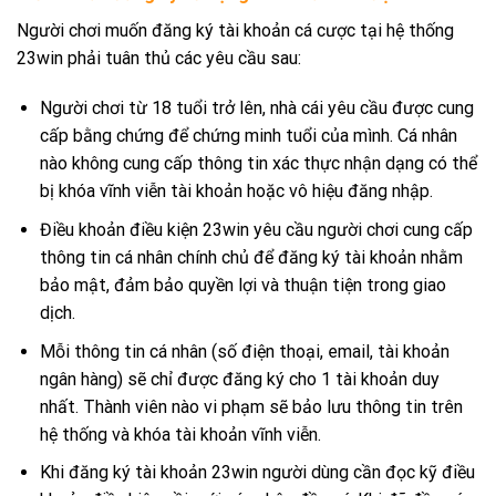
Người chơi muốn đăng ký tài khoản cá cược tại hệ thống
23win phải tuân thủ các yêu cầu sau:
Người chơi từ 18 tuổi trở lên, nhà cái yêu cầu được cung
cấp bằng chứng để chứng minh tuổi của mình. Cá nhân
nào không cung cấp thông tin xác thực nhận dạng có thể
bị khóa vĩnh viễn tài khoản hoặc vô hiệu đăng nhập.
Điều khoản điều kiện 23win yêu cầu người chơi cung cấp
thông tin cá nhân chính chủ để đăng ký tài khoản nhằm
bảo mật, đảm bảo quyền lợi và thuận tiện trong giao
dịch.
Mỗi thông tin cá nhân (số điện thoại, email, tài khoản
ngân hàng) sẽ chỉ được đăng ký cho 1 tài khoản duy
nhất. Thành viên nào vi phạm sẽ bảo lưu thông tin trên
hệ thống và khóa tài khoản vĩnh viễn.
Khi đăng ký tài khoản 23win người dùng cần đọc kỹ điều