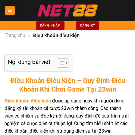
Skip
to
content
ĐĂNG NHẬP
ĐĂNG KÝ
Trang chủ
»
Điều khoản điều kiện
Nội dung bài viết
Điều Khoản Điều Kiện – Quy Định Điều
Khoản Khi Chơi Game Tại 23win
Điều khoản điều kiện
được áp dụng ngay khi người dùng
đăng ký tài khoản cá cược 23win thành công. Các thành
viên có nhiệm vụ đọc kỹ nội dung, quy định để quá trình trải
nghiệm cá cược diễn ra thuận lợi. Cùng tìm hiểu chi tiết các
điều khoản, điều kiện khi sử dụng dịch vụ tại 23win.