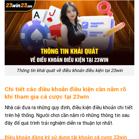
Thông tin khái quát về điều khoản điều kiện tại 23win
Chi tiết các điều khoản điều kiện cần nắm rõ
khi tham gia cá cược tại 23win
Nhà cái đưa ra những quy định, điều kiện điều khoản chi tiết
trên hệ thống. Người chơi cần nắm rõ những thông tin sau
đây để quá trình trải nghiệm diễn ra thuận lợi nhất.
Điều khoản đăng ký sử dụng tài khoản cá cược 23win