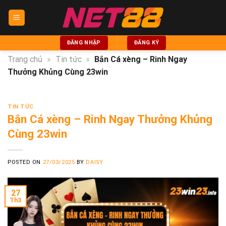
Skip
to
content
ĐĂNG NHẬP
ĐĂNG KÝ
Trang chủ
»
Tin tức
»
Bắn Cá xèng – Rinh Ngay
Thưởng Khủng Cùng 23win
TIN TỨC
Bắn Cá xèng – Rinh Ngay Thưởng Khủng
Cùng 23win
POSTED ON
27/03/2025
BY
DAISY
27
Th3