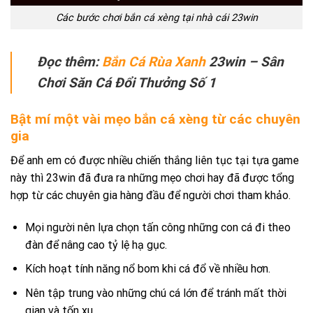
Các bước chơi bắn cá xèng tại nhà cái 23win
Đọc thêm:
Bắn Cá Rùa Xanh
23win – Sân
Chơi Săn Cá Đổi Thưởng Số 1
Bật mí một vài mẹo bắn cá xèng từ các chuyên
gia
Để anh em có được nhiều chiến thắng liên tục tại tựa game
này thì 23win đã đưa ra những mẹo chơi hay đã được tổng
hợp từ các chuyên gia hàng đầu để người chơi tham khảo.
Mọi người nên lựa chọn tấn công những con cá đi theo
đàn để nâng cao tỷ lệ hạ gục.
Kích hoạt tính năng nổ bom khi cá đổ về nhiều hơn.
Nên tập trung vào những chú cá lớn để tránh mất thời
gian và tốn xu.