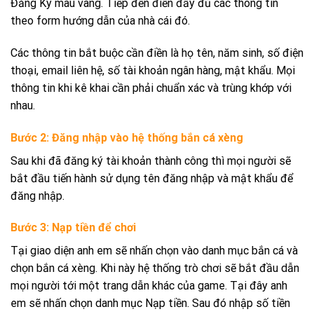
Đăng Ký màu vàng. Tiếp đến điền đầy đủ các thông tin
theo form hướng dẫn của nhà cái đó.
Các thông tin bắt buộc cần điền là họ tên, năm sinh, số điện
thoại, email liên hệ, số tài khoản ngân hàng, mật khẩu. Mọi
thông tin khi kê khai cần phải chuẩn xác và trùng khớp với
nhau.
Bước 2: Đăng nhập vào hệ thống bắn cá xèng
Sau khi đã đăng ký tài khoản thành công thì mọi người sẽ
bắt đầu tiến hành sử dụng tên đăng nhập và mật khẩu để
đăng nhập.
Bước 3: Nạp tiền để chơi
Tại giao diện anh em sẽ nhấn chọn vào danh mục bắn cá và
chọn bắn cá xèng. Khi này hệ thống trò chơi sẽ bắt đầu dẫn
mọi người tới một trang dẫn khác của game. Tại đây anh
em sẽ nhấn chọn danh mục Nạp tiền. Sau đó nhập số tiền