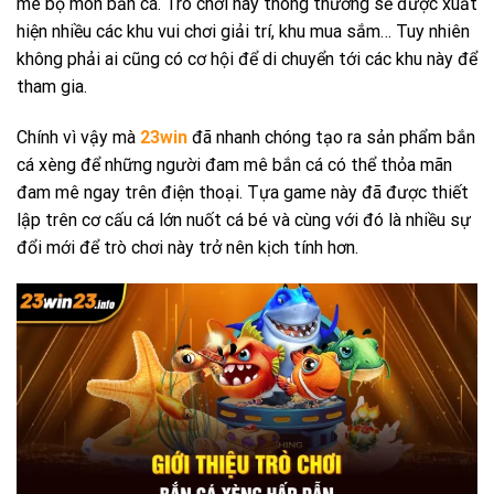
mê bộ môn bắn cá. Trò chơi này thông thường sẽ được xuất
hiện nhiều các khu vui chơi giải trí, khu mua sắm… Tuy nhiên
không phải ai cũng có cơ hội để di chuyển tới các khu này để
tham gia.
Chính vì vậy mà
23win
đã nhanh chóng tạo ra sản phẩm bắn
cá xèng để những người đam mê bắn cá có thể thỏa mãn
đam mê ngay trên điện thoại. Tựa game này đã được thiết
lập trên cơ cấu cá lớn nuốt cá bé và cùng với đó là nhiều sự
đổi mới để trò chơi này trở nên kịch tính hơn.