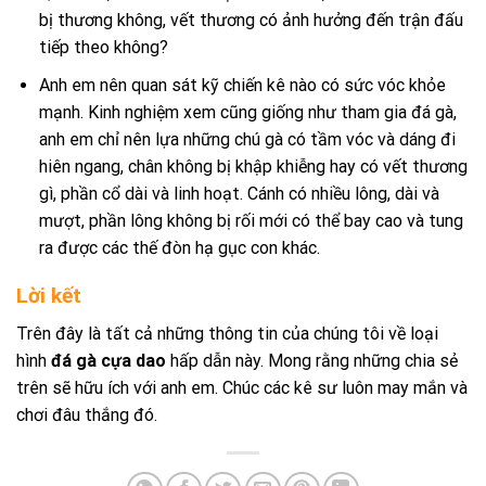
bị thương không, vết thương có ảnh hưởng đến trận đấu
tiếp theo không?
Anh em nên quan sát kỹ chiến kê nào có sức vóc khỏe
mạnh. Kinh nghiệm xem cũng giống như tham gia đá gà,
anh em chỉ nên lựa những chú gà có tầm vóc và dáng đi
hiên ngang, chân không bị khập khiễng hay có vết thương
gì, phần cổ dài và linh hoạt. Cánh có nhiều lông, dài và
mượt, phần lông không bị rối mới có thể bay cao và tung
ra được các thế đòn hạ gục con khác.
Lời kết
Trên đây là tất cả những thông tin của chúng tôi về loại
hình
đá gà cựa dao
hấp dẫn này. Mong rằng những chia sẻ
trên sẽ hữu ích với anh em. Chúc các kê sư luôn may mắn và
chơi đâu thắng đó.