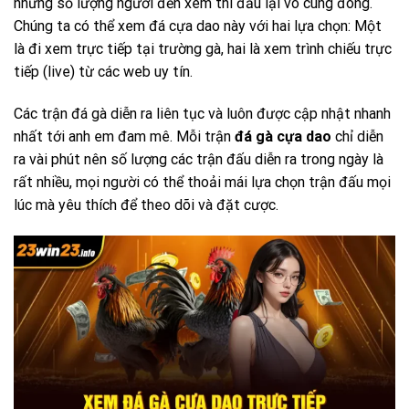
nhưng số lượng người đến xem thi đấu lại vô cùng đông.
Chúng ta có thể xem đá cựa dao này với hai lựa chọn: Một
là đi xem trực tiếp tại trường gà, hai là xem trình chiếu trực
tiếp (live) từ các web uy tín.
Các trận đá gà diễn ra liên tục và luôn được cập nhật nhanh
nhất tới anh em đam mê. Mỗi trận
đá gà cựa dao
chỉ diễn
ra vài phút nên số lượng các trận đấu diễn ra trong ngày là
rất nhiều, mọi người có thể thoải mái lựa chọn trận đấu mọi
lúc mà yêu thích để theo dõi và đặt cược.