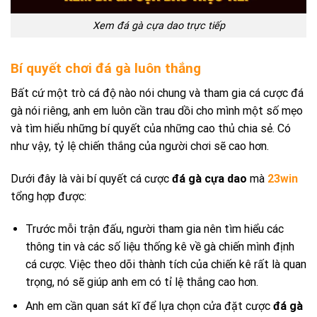
Xem đá gà cựa dao trực tiếp
Bí quyết chơi đá gà luôn thắng
Bất cứ một trò cá độ nào nói chung và tham gia cá cược đá
gà nói riêng, anh em luôn cần trau dồi cho mình một số mẹo
và tìm hiểu những bí quyết của những cao thủ chia sẻ. Có
như vậy, tỷ lệ chiến thắng của người chơi sẽ cao hơn.
Dưới đây là vài bí quyết cá cược
đá gà cựa dao
mà
23win
tổng hợp được:
Trước mỗi trận đấu, người tham gia nên tìm hiểu các
thông tin và các số liệu thống kê về gà chiến mình định
cá cược. Việc theo dõi thành tích của chiến kê rất là quan
trọng, nó sẽ giúp anh em có tỉ lệ thắng cao hơn.
Anh em cần quan sát kĩ để lựa chọn cửa đặt cược
đá gà