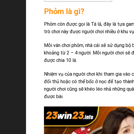
Phỏm là gì?
Phỏm còn được gọi là Tá lả, đây là tựa ga
trò chơi này được người chơi nhiều ở khu v
Mỗi ván chơi phỏm, nhà cái sẽ sử dụng bộ b
khoảng từ 2 – 4 người. Mỗi người chơi sẽ đư
được chia 10 lá.
Nhiệm vụ của người chơi khi tham gia vào c
đối thủ hoặc có thể bốc ở nọc để tạo thàn
người chơi cũng sẽ khéo léo nhả những quâ
được bài.