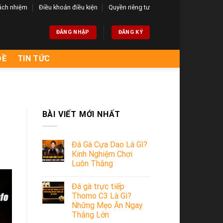
rách nhiệm
Điều khoản điều kiện
Quyền riêng tư
ĐĂNG NHẬP
ĐĂNG KÝ
ĐỀ
TIN TỨC
BÀI VIẾT MỚI NHẤT
Đá Gà Cựa Dao Là Gì?
Kinh Nghiệm Chơi
Luôn Thắng
Đá gà trực tiếp
Thomo C3 Là Gì?
Những Mẹo Ăn Ngay
Thắng Lớn