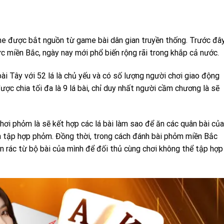
me được bắt nguồn từ game bài dân gian truyền thống. Trước đâ
ực miền Bắc, ngày nay mới phổ biến rộng rãi trong khắp cả nước.
ài Tây với 52 lá là chủ yếu và có số lượng người chơi giao động
ợc chia tối đa là 9 lá bài, chỉ duy nhất người cầm chương là sẽ
hơi phỏm là sẽ kết hợp các lá bài làm sao để ăn các quân bài của
h tập hợp phỏm. Đồng thời, trong cách đánh bài phỏm miền Bắc
n rác từ bộ bài của mình để đối thủ cùng chơi không thể tập hợp