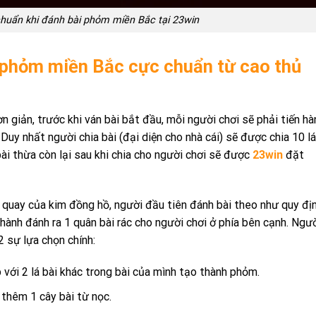
huẩn khi đánh bài phỏm miền Bắc tại 23win
 phỏm miền Bắc cực chuẩn từ cao thủ
 giản, trước khi ván bài bắt đầu, mỗi người chơi sẽ phải tiến hà
 Duy nhất người chia bài (đại diện cho nhà cái) sẽ được chia 10 lá
ài thừa còn lại sau khi chia cho người chơi sẽ được
23win
đặt
 quay của kim đồng hồ, người đầu tiên đánh bài theo như quy đị
n hành đánh ra 1 quân bài rác cho người chơi ở phía bên cạnh. Ngư
2 sự lựa chọn chính:
 với 2 lá bài khác trong bài của mình tạo thành phỏm.
thêm 1 cây bài từ nọc.