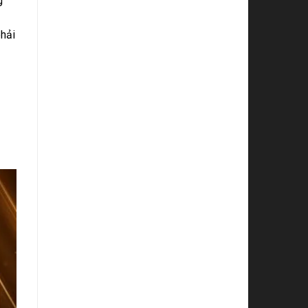
g
phải