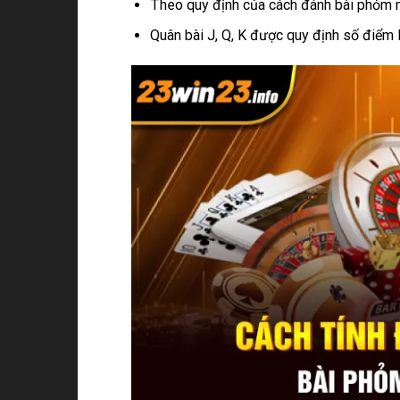
Theo quy định của cách đánh bài phỏm m
Quân bài J, Q, K được quy định số điểm lầ