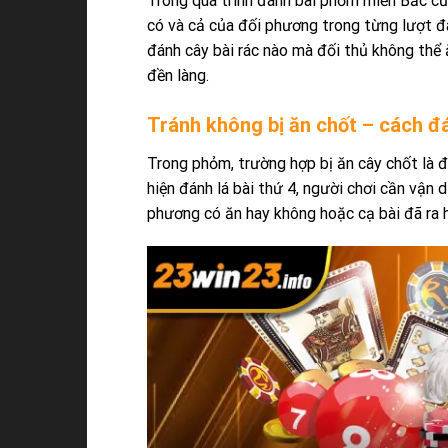
Trong quá trình đánh bài phỏm miền Bắc của
có và cả của đối phương trong từng lượt đ
đánh cây bài rác nào mà đối thủ không thể 
đền làng.
Tránh không bị ăn chốt – cách đ
Trong phỏm, trường hợp bị ăn cây chốt là 
hiện đánh lá bài thứ 4, người chơi cần vận
phương có ăn hay không hoặc cạ bài đã ra 