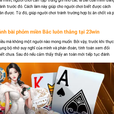
 mình, người chơi cần tập trung ghi nhớ các lá bài của mình đan
ánh trước đó. Cách làm này giúp cho người chơi biết được cách
ăn được. Từ đó, giúp người chơi tránh trường hợp bị ăn chốt và 
ánh bài phỏm miền Bắc luôn thắng tại 23win
điều mà không một người nào mong muốn. Bởi vậy, trước khi thực
 dụng bộ nhớ suy nghĩ của mình và phán đoán, tính toán xem đối
hết chưa. Sau đó nếu cảm thấy thấy an toàn mới tiếp tục đánh.