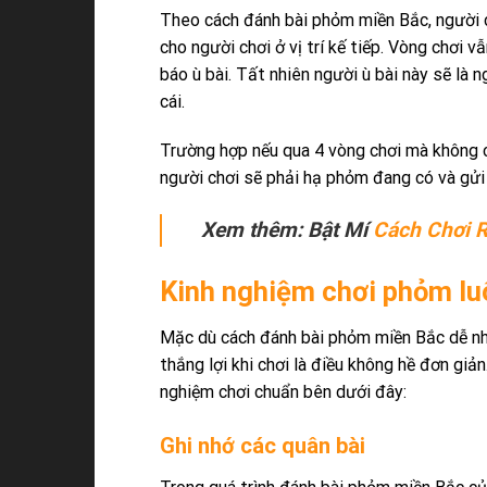
Theo cách đánh bài phỏm miền Bắc, người ch
cho người chơi ở vị trí kế tiếp. Vòng chơi v
báo ù bài. Tất nhiên người ù bài này sẽ là
cái.
Trường hợp nếu qua 4 vòng chơi mà không có
người chơi sẽ phải hạ phỏm đang có và gửi 
Xem thêm: Bật Mí
Cách Chơi R
Kinh nghiệm chơi phỏm lu
Mặc dù cách đánh bài phỏm miền Bắc dễ nh
thắng lợi khi chơi là điều không hề đơn giả
nghiệm chơi chuẩn bên dưới đây:
Ghi nhớ các quân bài