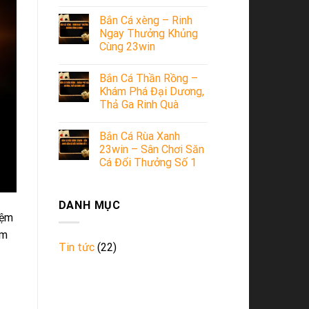
Bắn Cá xèng – Rinh
Ngay Thưởng Khủng
Cùng 23win
Bắn Cá Thần Rồng –
Khám Phá Đại Dương,
Thả Ga Rinh Quà
Bắn Cá Rùa Xanh
23win – Sân Chơi Săn
Cá Đổi Thưởng Số 1
DANH MỤC
iệm
ìm
Tin tức
(22)