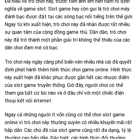
Để hiểu về trò chơi này, trước tiên anh em nên nắm rõ định
nghĩa về game slot. Slot game hay còn gọi là trò chơi máy
đánh bạc được đặt tại các sòng bạc nổi tiếng trên thế giới.
Ngay từ khi xuất hiện, trò chơi này đã nhận được rất nhiều
sự quan tâm của cộng đồng game thủ. Dần dần, trò chơi
này đã trở thành một phần giải trí không thể thiếu của các
dân chơi đam mê cờ bạc.
Trò chơi này ngày càng phổ biến nên nhiều nhà cái đã quyết
định phát hành thêm hình thức chơi game online. Hình thức
này xuất hiện đã khắc phục được gần hết các nhược điểm
của slot game truyền thống. Giờ đây, người chơi có thể
tham gia bất cứ lúc nào và ở đâu chỉ với một chiếc điện
thoại kết nối internet.
Ngay cả những người ít vốn cũng có thể chơi slot game
online vì trò chơi này thường xuyên có nhiều khuyến mãi rất
hấp dẫn. Các chủ đề của slot game cũng rất đa dạng, tỷ lệ
thưởng cao hấp dẫn. Đặc biệt, các hình thức đổi thưởng