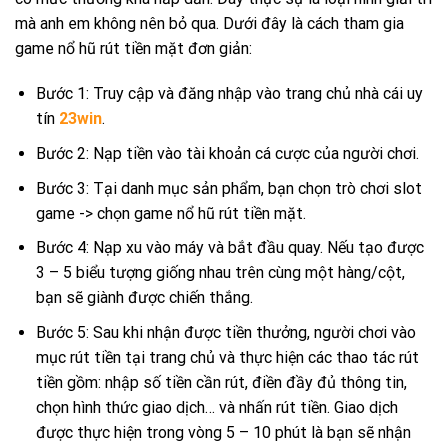
mà anh em không nên bỏ qua. Dưới đây là cách tham gia
game nổ hũ rút tiền mặt đơn giản:
Bước 1: Truy cập và đăng nhập vào trang chủ nhà cái uy
tín
23win
.
Bước 2: Nạp tiền vào tài khoản cá cược của người chơi.
Bước 3: Tại danh mục sản phẩm, bạn chọn trò chơi slot
game -> chọn game nổ hũ rút tiền mặt.
Bước 4: Nạp xu vào máy và bắt đầu quay. Nếu tạo được
3 – 5 biểu tượng giống nhau trên cùng một hàng/cột,
bạn sẽ giành được chiến thắng.
Bước 5: Sau khi nhận được tiền thưởng, người chơi vào
mục rút tiền tại trang chủ và thực hiện các thao tác rút
tiền gồm: nhập số tiền cần rút, điền đầy đủ thông tin,
chọn hình thức giao dịch… và nhấn rút tiền. Giao dịch
được thực hiện trong vòng 5 – 10 phút là bạn sẽ nhận