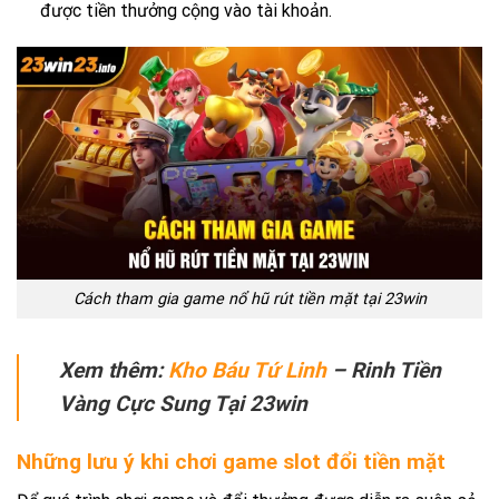
được tiền thưởng cộng vào tài khoản.
Cách tham gia game nổ hũ rút tiền mặt tại 23win
Xem thêm:
Kho Báu Tứ Linh
– Rinh Tiền
Vàng Cực Sung Tại 23win
Những lưu ý khi chơi game slot đổi tiền mặt