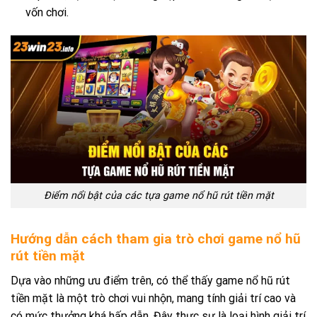
vốn chơi.
Điểm nổi bật của các tựa game nổ hũ rút tiền mặt
Hướng dẫn cách tham gia trò chơi game nổ hũ
rút tiền mặt
Dựa vào những ưu điểm trên, có thể thấy game nổ hũ rút
tiền mặt là một trò chơi vui nhộn, mang tính giải trí cao và
có mức thưởng khá hấp dẫn. Đây thực sự là loại hình giải trí