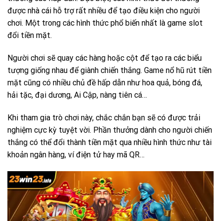
được nhà cái hỗ trợ rất nhiều để tạo điều kiện cho người
chơi. Một trong các hình thức phổ biến nhất là game slot
đổi tiền mặt.
Người chơi sẽ quay các hàng hoặc cột để tạo ra các biểu
tượng giống nhau để giành chiến thắng. Game nổ hũ rút tiền
mặt cũng có nhiều chủ đề hấp dẫn như hoa quả, bóng đá,
hải tặc, đại dương, Ai Cập, nàng tiên cá…
Khi tham gia trò chơi này, chắc chắn bạn sẽ có được trải
nghiệm cực kỳ tuyệt vời. Phần thưởng dành cho người chiến
thắng có thể đổi thành tiền mặt qua nhiều hình thức như tài
khoản ngân hàng, ví điện tử hay mã QR…