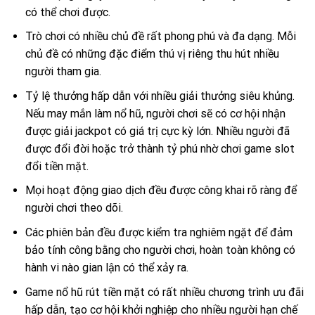
có thể chơi được.
Trò chơi có nhiều chủ đề rất phong phú và đa dạng. Mỗi
chủ đề có những đặc điểm thú vị riêng thu hút nhiều
người tham gia.
Tỷ lệ thưởng hấp dẫn với nhiều giải thưởng siêu khủng.
Nếu may mắn làm nổ hũ, người chơi sẽ có cơ hội nhận
được giải jackpot có giá trị cực kỳ lớn. Nhiều người đã
được đổi đời hoặc trở thành tỷ phú nhờ chơi game slot
đổi tiền mặt.
Mọi hoạt động giao dịch đều được công khai rõ ràng để
người chơi theo dõi.
Các phiên bản đều được kiểm tra nghiêm ngặt để đảm
bảo tính công bằng cho người chơi, hoàn toàn không có
hành vi nào gian lận có thể xảy ra.
Game nổ hũ rút tiền mặt có rất nhiều chương trình ưu đãi
hấp dẫn, tạo cơ hội khởi nghiệp cho nhiều người hạn chế