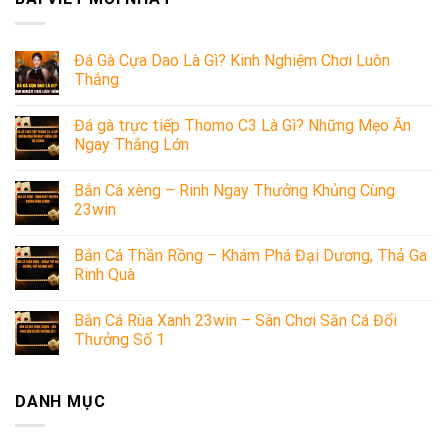
Đá Gà Cựa Dao Là Gì? Kinh Nghiệm Chơi Luôn
Thắng
Đá gà trực tiếp Thomo C3 Là Gì? Những Mẹo Ăn
Ngay Thắng Lớn
Bắn Cá xèng – Rinh Ngay Thưởng Khủng Cùng
23win
Bắn Cá Thần Rồng – Khám Phá Đại Dương, Thả Ga
Rinh Quà
Bắn Cá Rùa Xanh 23win – Sân Chơi Săn Cá Đổi
Thưởng Số 1
DANH MỤC