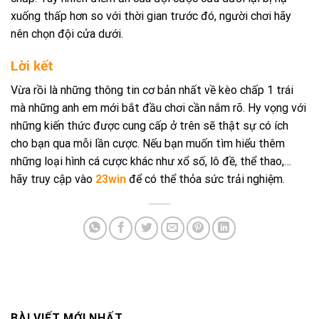
xuống thấp hơn so với thời gian trước đó, người chơi hãy
nên chọn đội cửa dưới.
Lời kết
Vừa rồi là những thông tin cơ bản nhất về kèo chấp 1 trái
mà những anh em mới bắt đầu chơi cần nắm rõ. Hy vọng với
những kiến thức được cung cấp ở trên sẽ thật sự có ích
cho bạn qua mỗi lần cược. Nếu bạn muốn tìm hiểu thêm
những loại hình cá cược khác như xổ số, lô đề, thể thao,…
hãy truy cập vào
23win
để có thể thỏa sức trải nghiệm.
BÀI VIẾT MỚI NHẤT