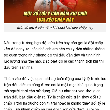
Một số lưu ý cần nắm khi chơi loại kèo chấp này
Nếu trong trường hợp đội cửa trên hay còn gọi là đội chấp
kèo đá ngay tại sân nhà anh em nên chú ý đến những thông
số quan trọng như phong độ thi đấu gần đây và tình hình
lực lượng như thế nào. Đặc biệt đó là các thành tích khi thi
đấu trên sân nhà.
Thêm vào đó việc quan sát sự biến động của tỷ lệ trước lúc
trận đấu diễn ra cũng được coi là một mẹo khá quan trọng
mà người chơi cần sử dụng. Giả sử như sát vào thời gian
trận đấu bắt đầu diễn ra. Tỷ lệ chấp cửa trên thay đổi từ
chấp 1 trái hạ xuống còn ¾ trái hoặc là không thay đổi tỷ lệ
chấp. Tuy nhiên điểm ăn của đội cược cửa dưới lại bị hạ