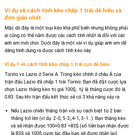
Ví dụ về cách tính kèo chấp 1 trái dễ hiểu và
đơn giản nhất
Mặc dù đây là một loại kèo khá phổ biến nhưng không phải
ai cũng có thể nắm được các cách tính nhất là đối với các
anh em mới chơi. Dưới đây là một vài ví dụ giúp anh em dễ
dàng hình dung ra được cách tính kèo này:
Ví dụ 1 về cách tính kèo chấp 1 trái cực dễ hiểu
Torino vs Lazio ở Serie A. Trong kèo chính ở châu Á của
trận đấu Lazio đã chấp 1 trái Torino. Bạn đã đặt cược lựa
chọn Lazio thắng kèo trị giá 100$, tỷ lệ thắng cược đó là
0.83. Sau khi trận đấu kết thúc sẽ có 3 khả năng xảy ra:
Nếu Lazio chiến thắng trận với sự cách biệt từ 2 bàn
thắng trở lên (ví dụ: 2-0, 5-3,,4-1, 3-1…). Bạn thắng kèo
và sẽ nhận được 100×0.83 =83$ (số tiền bạn nhận được
là 83$ và 100$ cược lúc đầu bạn sẽ được nhận lại).