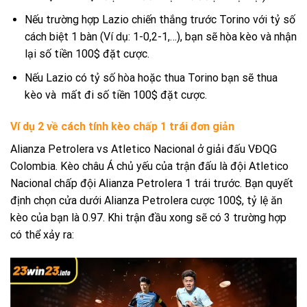
Nếu trường hợp Lazio chiến thắng trước Torino với tỷ số
cách biệt 1 bàn (Ví dụ: 1-0,2-1,…), bạn sẽ hòa kèo và nhận
lại số tiền 100$ đặt cược.
Nếu Lazio có tỷ số hòa hoặc thua Torino bạn sẽ thua
kèo và mất đi số tiền 100$ đặt cược.
Ví dụ 2 về cách tính kèo chấp 1 trái đơn giản
Alianza Petrolera vs Atletico Nacional ở giải đấu VĐQG
Colombia. Kèo châu Á chủ yếu của trận đấu là đội Atletico
Nacional chấp đội Alianza Petrolera 1 trái trước. Bạn quyết
định chọn cửa dưới Alianza Petrolera cược 100$, tỷ lệ ăn
kèo của bạn là 0.97. Khi trận đầu xong sẽ có 3 trường hợp
có thể xảy ra: