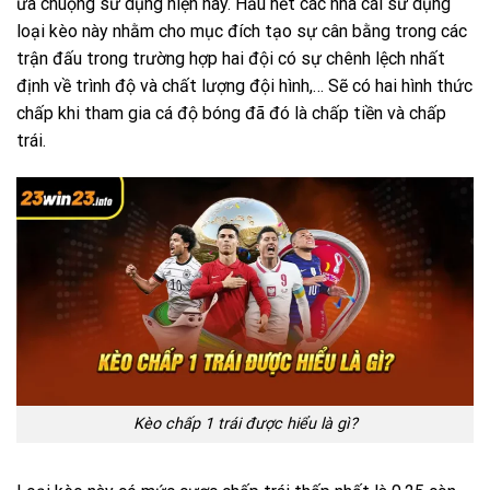
ưa chuộng sử dụng hiện nay. Hầu hết các nhà cái sử dụng
loại kèo này nhằm cho mục đích tạo sự cân bằng trong các
trận đấu trong trường hợp hai đội có sự chênh lệch nhất
định về trình độ và chất lượng đội hình,… Sẽ có hai hình thức
chấp khi tham gia cá độ bóng đã đó là chấp tiền và chấp
trái.
Kèo chấp 1 trái được hiểu là gì?