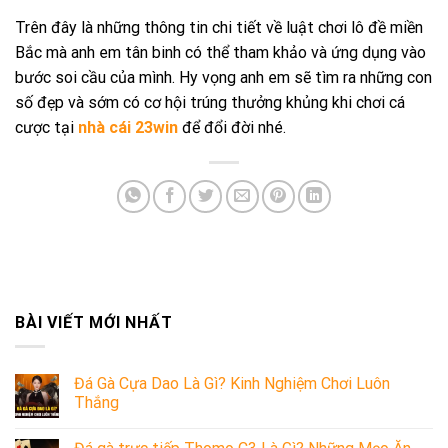
Trên đây là những thông tin chi tiết về luật chơi lô đề miền
Bắc mà anh em tân binh có thể tham khảo và ứng dụng vào
bước soi cầu của mình. Hy vọng anh em sẽ tìm ra những con
số đẹp và sớm có cơ hội trúng thưởng khủng khi chơi cá
cược tại
nhà cái 23win
để đổi đời nhé.
BÀI VIẾT MỚI NHẤT
Đá Gà Cựa Dao Là Gì? Kinh Nghiệm Chơi Luôn
Thắng