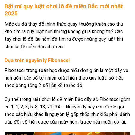
Bật mí quy luật chơi lô đề miền Bắc mới nhất
2025
Mặc dù đã thay đổi hình thức quay thưởng khiến cao thủ
khó tìm ra quy luật hơn nhưng không gì là không thể. Các
tay chơi lô đề lâu năm đã tìm ra được những quy luật khi
chơi lô đề miền Bắc như sau:
Dựa trên nguyên lý Fibonacci
Fibonacci trong toán học được hiểu đơn giản là một dãy vô
hạn gồm các số tự nhiên xuất hiện theo quy luật: số tiếp
theo bằng tổng 2 số liền kề trước đó.
Cụ thể trong luật chơi lô đề miền Bắc dãy số Fibonacci gồm
có 1, 1, 2, 3, 5, 8, 13, 21, 34 … Nguyên lý này còn được gọi
theo các hiểu khác là nguyên lý gấp thếp như kiểu phải đánh
gấp đôi số tiền cược của ngày hôm trước nếu muốn có lãi.