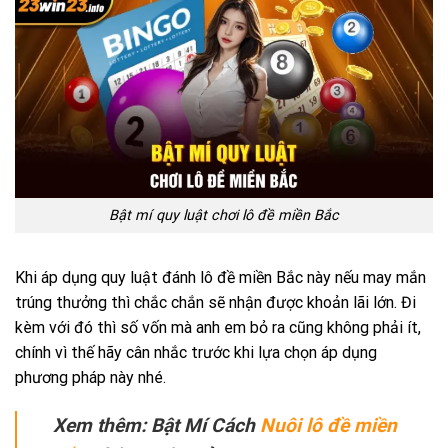
Bật mí quy luật chơi lô đề miền Bắc
Khi áp dụng quy luật đánh lô đề miền Bắc này nếu may mắn
trúng thưởng thì chắc chắn sẽ nhận được khoản lãi lớn. Đi
kèm với đó thì số vốn mà anh em bỏ ra cũng không phải ít,
chính vì thế hãy cân nhắc trước khi lựa chọn áp dụng
phương pháp này nhé.
Xem thêm: Bật Mí Cách
Nuôi lô đề miền